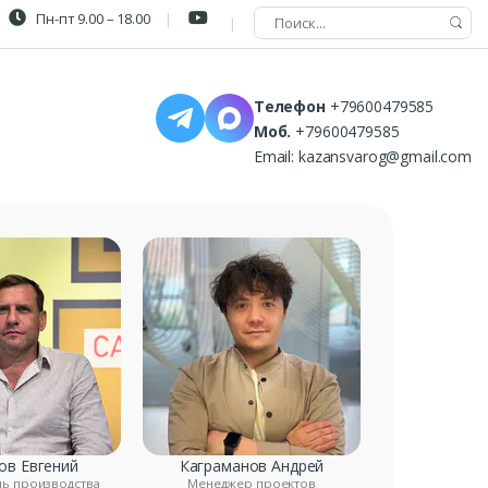
Пн-пт 9.00 – 18.00
Телефон
+79600479585
Моб.
+79600479585
Email:
kazansvarog@gmail.com
ов Евгений
Каграманов Андрей
ль производства
Менеджер проектов