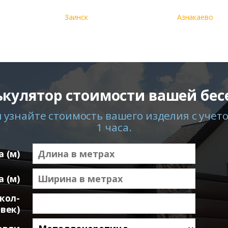
Заинск
Азнакаево
ькулятор стоимости вашей бес
узнайте стоимость вашего изделия с учето
1 часа.
 (м)
 (м)
кол-
век)