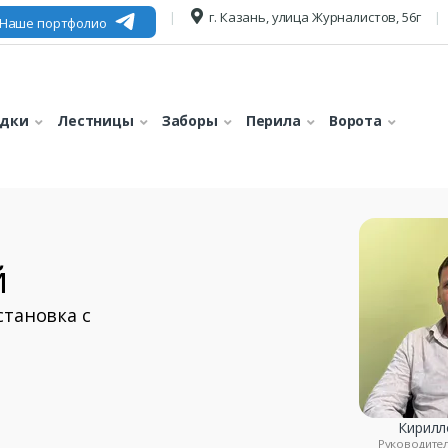
г. Казань, улица Журналистов, 56г
Наше портфолио
едки
Лестницы
Заборы
Перила
Ворота
й
становка с
Кирилл
Руководите