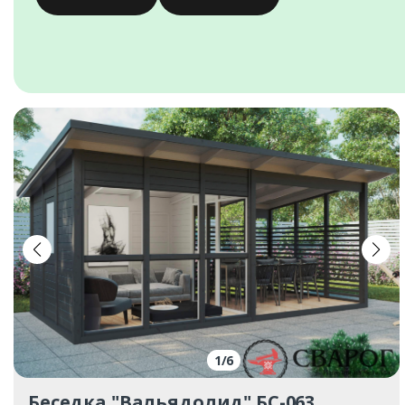
1
/
6
Беседка "Вальядолид" БС-063