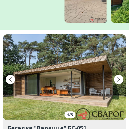
Заказать
Ваше имя*
Ваш телефон*
1
/
5
Беседка "Варацце" БС-051