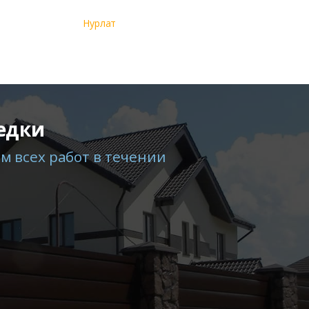
Нурлат
едки
м всех работ в течении