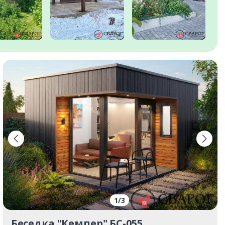
1
/
3
Беседка "Кемпер" БС-055