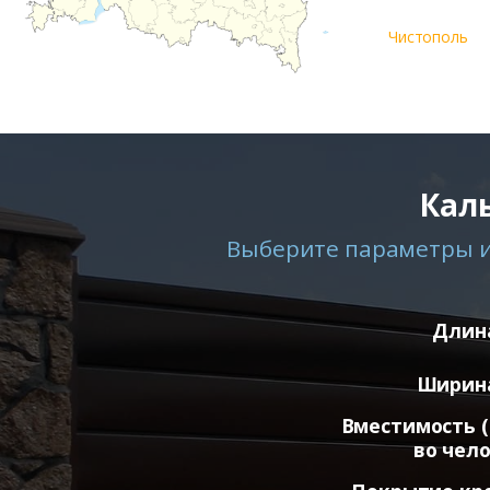
Чистополь
Кал
Выберите параметры и 
Длина
Ширина
Вместимость (
во чело