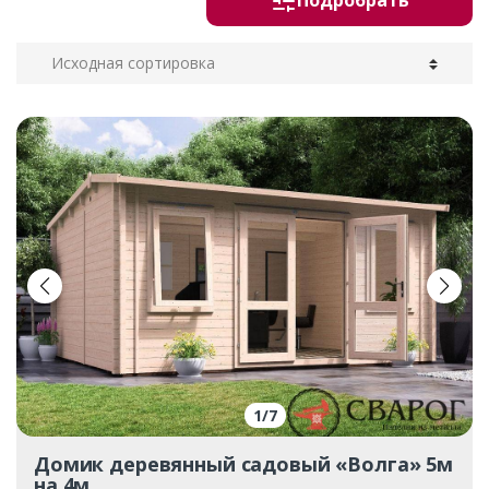
Подробрать
1
/
7
Домик деревянный садовый «Волга» 5м
на 4м