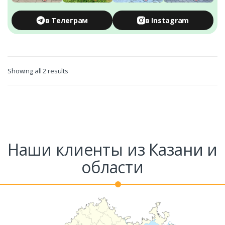
в Телеграм
в Instagram
Showing all 2 results
Заказать
Ваше имя*
Наши клиенты из Казани и
Ваш телефон*
области
Комментарий к заказу