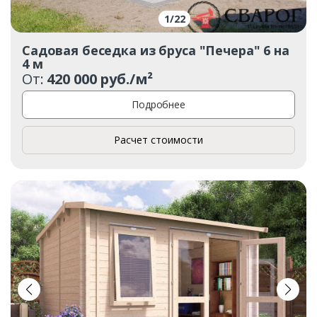
1
/
22
Садовая беседка из бруса "Печера" 6 на
Комментарий к заказу
4 м
От:
420 000 руб./м²
Подробнее
Расчет стоимости