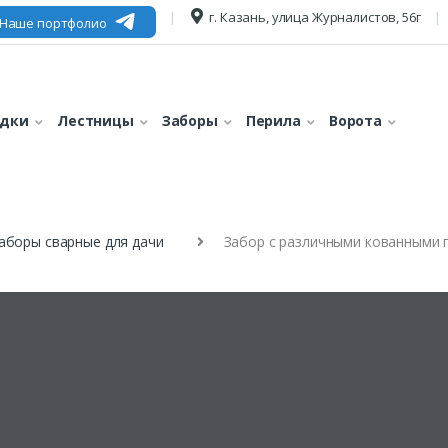
г. Казань, улица Журналистов, 56г
Наше портфолио
едки
Лестницы
Заборы
Перила
Ворота
аборы сварные для дачи
Забор с различными кованными 