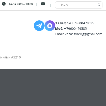
Пн-пт 9.00 – 18.00
Телефон
+79600479585
Моб.
+79600479585
Email:
kazansvarog@gmail.com
пиками А3210