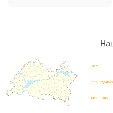
На
Казань
Зеленодольс
Чистополь