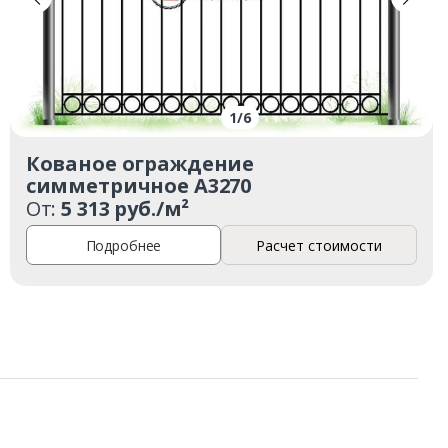
1
/
6
Кованое ограждение
симметричное А3270
От:
5 313 руб./м²
Подробнее
Расчет стоимости