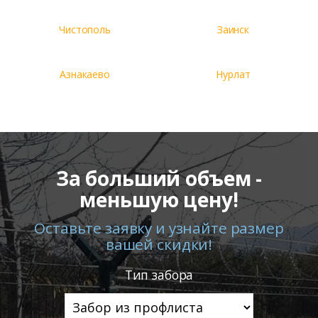
Чистополь
Заинск
Азнакаево
Нурлат
За больший объем -
меньшую цену!
Оставьте заявку и узнайте размер
вашей скидки!
Тип забора