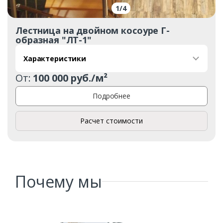
1
/
4
Ваш телефон*
Лестница на двойном косоуре Г-
образная "ЛТ-1"
Характеристики
Комментарий к заказу
От:
100 000 руб./м²
Подробнее
Расчет стоимости
Почему мы