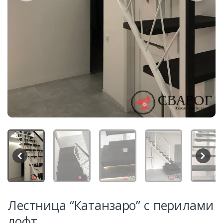
Лестница “Катанзаро” с перилами
лофт